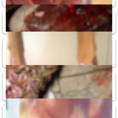
Muskelabbau
Wildbret untauglich für den Verzehr
Missbildung
Hochgradige Abmagerund und Missbildung des Hauptes, 
untauglich für den Verzehr
Eitrige Entzündung
Eitrige Kniegelenksentzündung, Wildbret für den Verzehr 
untauglich
Bandwurmfinne