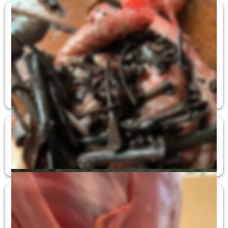
Befall von Rehwild mit Filarien
Pünktlich zur Bockjagd ein interessanter Link zum Befall 
von Rehwild mit Filarien:
https://www.ua-bw.de/pub/beitrag.asp?
subid=1&Thema.ID=8&ID=1984
Für den Inhalt externer Links übernehmen wir keinerlei 
Haftung.
Dreiläufiger Rehbock
Hier einmal Bilder von einem dreiläufigen Bock. Das Blatt 
ist untauglich, der Rest aber verwertbar.
Spulwurmbefall beim Schwarzwild
Diagnose: massiver Spulwurmbefall, Milkspots in der 
Leber, Organ untauglich, restlicher Tierkörper verwertbar.