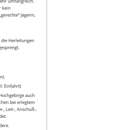
ehr umfangreich. 
 kein 
erechte“ Jägerin, 
die Herleitungen 
gesprengt. 
n). 
 Einfahrt) 
 Hochgebirge auch 
chen bei erlegtem 
, Leit-, Anschuß-, 
et. 
ere. 