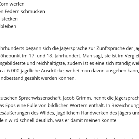
 Korn werfen 
en Federn schmücken 
 stecken 
 bleiben
ahrhunderts begann sich die Jägersprache zur Zunftsprache der Jäg
öhepunkt im 17. und 18. Jahrhundert. Man sagt, sie ist im Vergle
gebildetste und reichhaltigste, zudem ist es eine sich ständig we
 ca. 6.000 jagdliche Ausdrücke, wobei man davon ausgehen kann,
ndbestand gezählt werden können. 
eutschen Sprachwissenschaft, Jacob Grimm, nennt die Jägersprach
das Epos eine Fülle von bildlichen Wörtern enthält. In Bezeichnunge
nesäußerungen des Wildes, jagdlichem Handwerken des Jägers un
eln wird schnell deutlich, was er damit meinen könnte. 