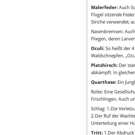
Malerfeder:
 Auch S
Flügel sitzende Fede
Striche verwendet; a
Nasenbremsen: Auch
Fliegen, deren Larve
Oculi:
 So heißt der 4
Waldschnepfen. „Ocul
Platzhirsch:
 Der stä
abkämpft. In gleiche
Quarthase:
 Ein Jung
Rotte: Eine Gesellsch
Frischlingen. Auch u
Schlag: 1.Die Verlet
2.Der Ruf der Wachte
Unterteilung einer Hu
Tritt:
 1.Der Abdruck 