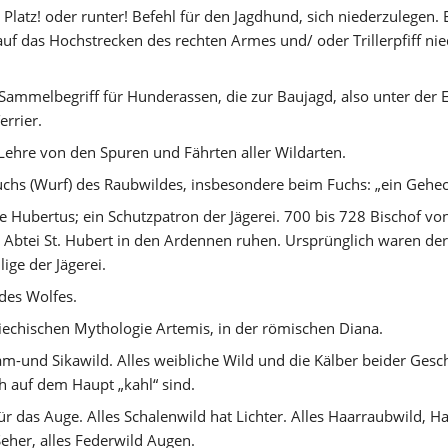
, Platz! oder runter! Befehl für den Jagdhund, sich niederzulegen. E
uf das Hochstrecken des rechten Armes und/ oder Trillerpfiff nie
Sammelbegriff für Hunderassen, die zur Baujagd, also unter der E
rrier. 
 Lehre von den Spuren und Fährten aller Wildarten. 
chs (Wurf) des Raubwildes, insbesondere beim Fuchs: „ein Gehec
ge Hubertus; ein Schutzpatron der Jägerei. 700 bis 728 Bischof von 
 Abtei St. Hubert in den Ardennen ruhen. Ursprünglich waren der 
ige der Jägerei. 
des Wolfes. 
riechischen Mythologie Artemis, in der römischen Diana. 
am-und Sikawild. Alles weibliche Wild und die Kälber beider Geschl
 auf dem Haupt „kahl“ sind. 
r das Auge. Alles Schalenwild hat Lichter. Alles Haarraubwild, Ha
eher, alles Federwild Augen. 