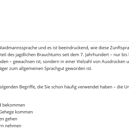
aidmannssprache und es ist beeindruckend, wie diese Zunftsprach
eil des jagdlichen Brauchtums seit dem 7. Jahrhundert – nur bis hi
den – gewachsen ist, sondern in einer Vielzahl von Ausdrücken
jäger zum allgemeinen Sprachgut geworden ist. 
folgenden Begriffe, die Sie schon häufig verwendet haben – die Ur
nd bekommen 
s Gehege kommen 
en gehen 
orn nehmen 