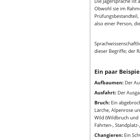
Die Jägersprache ist 
Obwohl sie im Rahmen 
Prüfungsbestandteil, 
also einer Person, di
Sprachwissenschaftli
dieser Begriffe; der 
Ein paar Beispie
Aufbaumen:
 Der Au
Ausfahrt:
 Der Ausga
Bruch:
 Ein abgebroch
Lärche, Alpenrose un
Wild (Wildbruch und l
Fährten-, Standplatz
Changieren:
 Ein Sc