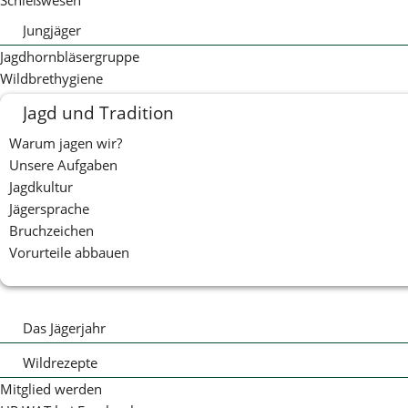
Schießwesen
Jungjäger
Jungjäger
Jagdhornbläsergruppe
Jungjäger Newsletter
Wildbrethygiene
Jagd und Tradition
Warum jagen wir?
Unsere Aufgaben
Jagdkultur
Jägersprache
Bruchzeichen
Vorurteile abbauen
Das Jägerjahr
Januar
Wildrezepte
Februar
Wattenscheider Jägergulasch
Mitglied werden
März