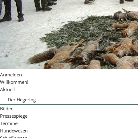
Anmelden
Willkommen!
Aktuell
Der Hegering
Der Vorstand
Bilder
Obleute
Pressespiegel
Termine
Hundewesen