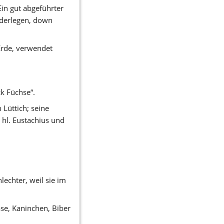
in gut abgeführter 
derlegen, down 
rde, verwendet 
k Füchse“. 
Lüttich; seine 
hl. Eustachius und 
echter, weil sie im 
se, Kaninchen, Biber 