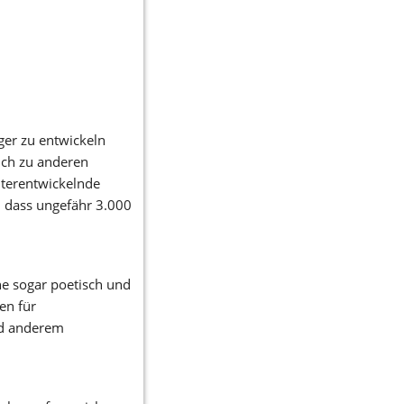
er zu entwickeln 
ich zu anderen 
iterentwickelnde 
 dass ungefähr 3.000 
e sogar poetisch und 
n für 
d anderem 