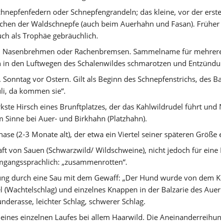
chnepfenfedern oder Schnepfengrandeln; das kleine, vor der ers
rchen der Waldschnepfe (auch beim Auerhahn und Fasan). Früher 
uch als Trophäe gebräuchlich. 
 Nasenbrehmen oder Rachenbremsen. Sammelname für mehrere 
n in den Luftwegen des Schalenwildes schmarotzen und Entzündu
. Sonntag vor Ostern. Gilt als Beginn des Schnepfenstrichs, des Bal
i, da kommen sie“. 
rkste Hirsch eines Brunftplatzes, der das Kahlwildrudel führt und
m Sinne bei Auer- und Birkhahn (Platzhahn). 
hase (2-3 Monate alt), der etwa ein Viertel seiner späteren Größe e
aft von Sauen (Schwarzwild/ Wildschweine), nicht jedoch für eine 
mgangssprachlich: „zusammenrotten“. 
zung durch eine Sau mit dem Gewaff: „Der Hund wurde von dem Kei
l (Wachtelschlag) und einzelnes Knappen in der Balzarie des Auer
nderasse, leichter Schlag, schwerer Schlag. 
eines einzelnen Laufes bei allem Haarwild. Die Aneinanderreihung 