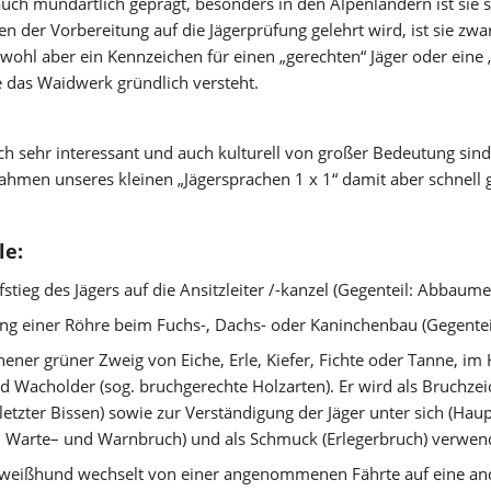
auch mundartlich geprägt, besonders in den Alpenländern ist sie s
der Vorbereitung auf die Jägerprüfung gelehrt wird, ist sie zwar
wohl aber ein Kennzeichen für einen „gerechten“ Jäger oder eine „g
e das Waidwerk gründlich versteht. 
ch sehr interessant und auch kulturell von großer Bedeutung sind 
Rahmen unseres kleinen „Jägersprachen 1 x 1“ damit aber schnell 
le:
fstieg des Jägers auf die Ansitzleiter /-kanzel (Gegenteil: Abbaume
ng einer Röhre beim Fuchs-, Dachs- oder Kaninchenbau (Gegenteil:
ener grüner Zweig von Eiche, Erle, Kiefer, Fichte oder Tanne, im
d Wacholder (sog. bruchgerechte Holzarten). Er wird als Bruchzei
etzter Bissen) sowie zur Verständigung der Jäger unter sich (Haupt-
-, Warte– und Warnbruch) und als Schmuck (Erlegerbruch) verwend
hweißhund wechselt von einer angenommenen Fährte auf eine and