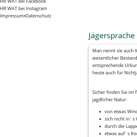
Wildschweinspareribs
HR WAT bei Facebook
April
Rehblatt geschmort mallorquinische Art
HR WAT bei Instagram
Mai
Impressum
⦁
Datenschutz
Juni
Juli
August
Jägersprache
September
Oktober
Man nennt sie auch W
November
wesentlicher Bestandt
Dezember
entsprechende Urkun
heute auch für Nicht
Sicher finden Sie im 
jagdlicher Natur: 
von etwas Wi
sich nicht in´
durch die Lapp
etwas auf´s K