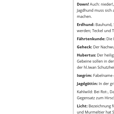
Down!
 Auch: nieder!
Jagdhund muss sich a
machen. 
Erdhund:
 Bauhund, 
werden; Teckel und Te
Fährtenkunde:
 Die
Geheck:
 Der Nachwu
Hubertus:
 Der heili
Gebeine sollen in der
der hl.Iwan Schutzheil
Isegrim:
 Fabelname 
Jagdgöttin:
 In der g
Kahlwild: Bei Rot-, D
Gegensatz zum Hirsch
Licht:
 Bezeichnung fü
und Murmeltier hat S